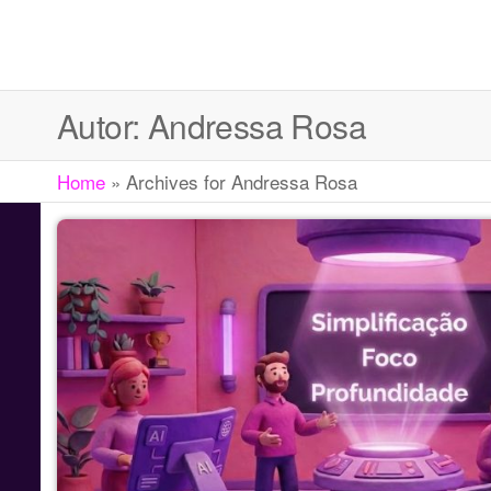
LIGA DOS
Comunidade
de inovação
INOVADORES
e
Autor:
Andressa Rosa
criatividade
Home
»
Archives for Andressa Rosa