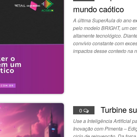
mundo caótico
A última SuperAula do ano e
pelo modelo BRIGHT, um cenár
altamente tecnológico. Diant
convívio constante com exces
impactos desse contexto na
Turbine s
0
Use a Inteligência Artificial
Inovação com Pimenta – Ediç
ciclo de reinvenção. Da força